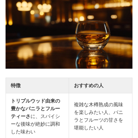
特徴
おすすめの人
トリプルウッド由来の
複雑な木樽熟成の風味
豊かなバニラとフルー
を楽しみたい人、バニ
ティーさ
に、スパイシ
ラとフルーツの甘さを
ーな後味が絶妙に調和
堪能したい人
した味わい