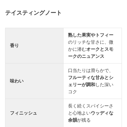
テイスティングノート
熟した果実やトフィー
のリッチな甘さに、微
香り
かに潜む
オークとスモ
ークのニュアンス
口当たりは滑らかで、
フルーティな甘みとシ
味わい
ェリーが調和
した深い
コク
長く続くスパイシーさ
フィニッシュ
と心地よい
ウッディな
余韻
が残る