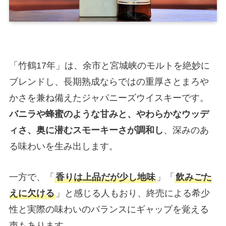
「竹鶴17年」は、余市と宮城峡のモルトを絶妙に
ブレンドし、長期熟成ならではの重厚さとまろや
かさを兼ね備えたジャパニーズウイスキーです。
バニラや蜂蜜のような甘みと、やわらかなウッデ
ィさ、奥に潜むスモーキーさが調和し
、深みのあ
る味わいを生み出します。
一方で、「
香りは上品だが少し地味
」「
飲みごた
えに欠ける
」と感じる人もおり、終売による希少
性と実際の味わいのバランスにギャップを覚える
声もあります。