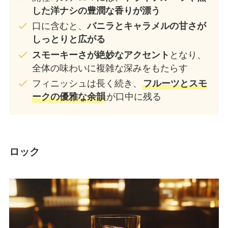
した洋ナシの豊潤な香りが漂う
口に含むと、
バニラとキャラメルの甘さが
しっとりと広がる
スモーキーさが絶妙なアクセント
となり、
全体の味わいに複雑な深みをもたらす
フィニッシュは長く続き、
フルーツとスモ
ークの優雅な余韻
が口中に残る
ロック