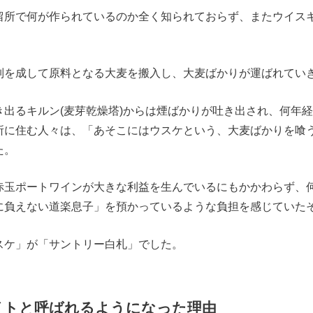
留所で何が作られているのか全く知られておらず、またウイス
列を成して原料となる大麦を搬入し、大麦ばかりが運ばれてい
き出るキルン(麦芽乾燥塔)からは煙ばかりが吐き出され、何年
所に住む人々は、「あそこにはウスケという、大麦ばかりを喰
た。
赤玉ポートワインが大きな利益を生んでいるにもかかわらず、
に負えない道楽息子」を預かっているような負担を感じていた
スケ」が「サントリー白札」でした。
イトと呼ばれるようになった理由