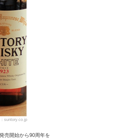
：
suntory.co.jp
発売開始から90周年を