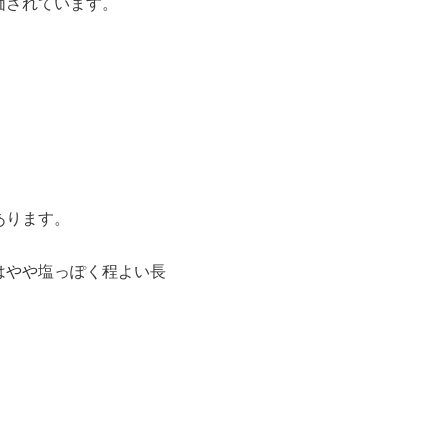
価されています。
あります。
はやや塩っぽく程よい長